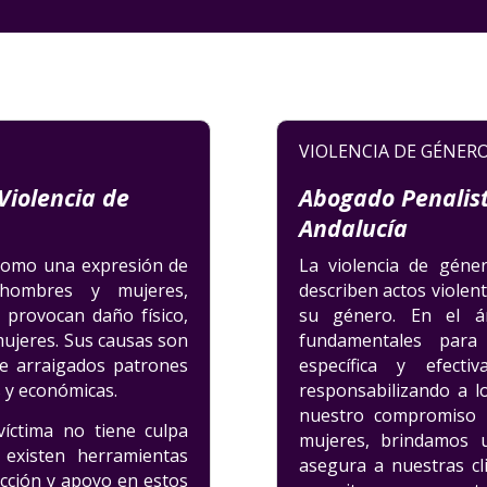
VIOLENCIA DE GÉNERO
Violencia de
Abogado Penalist
Andalucía
 como una expresión de
La violencia de géne
hombres y mujeres,
describen actos violent
 provocan daño físico,
su género. En el ám
mujeres. Sus causas son
fundamentales para 
de arraigados patrones
específica y efect
s y económicas.
responsabilizando a 
nuestro compromiso p
íctima no tiene culpa
mujeres, brindamos u
 existen herramientas
asegura a nuestras cl
ección y apoyo en estos