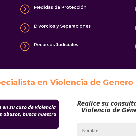
=
Medidas de Protección
=
Divorcios y Separaciones
=
Recursos Judiciales
cialista en Violencia de Genero
Realice su consult
 en su caso de violencia
Violencia de Géne
ás abusos, busca nuestra