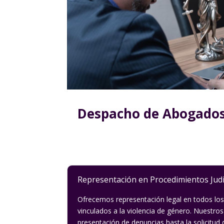
Despacho de Abogados 
Representación en Procedimientos Judi
Ofrecemos representación legal en todos los
vinculados a la violencia de género. Nuestros
presentación de denuncias hasta la solicitud