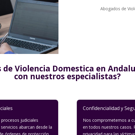
Abogados de Viol
de Violencia Domestica en Andaluc
con nuestros especialistas?
ciales
Confidencialidad y Seg
 procesos judiciales
Nos comprometemos a cump
 servicios abarcan desde la
en todos nuestros casos. 
 de órdenes de protección,
privacidad para las víctim