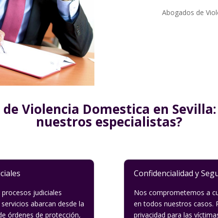
Abogados de Viol
e Violencia Domestica en Sevilla:
nuestros especialistas?
ciales
Confidencialidad y Seg
 procesos judiciales
Nos comprometemos a cump
 servicios abarcan desde la
en todos nuestros casos. 
 de órdenes de protección,
privacidad para las víctim