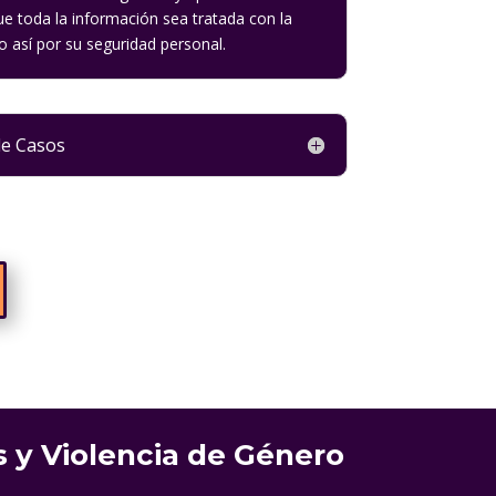
e toda la información sea tratada con la
 así por su seguridad personal.
de Casos
 y Violencia de Género