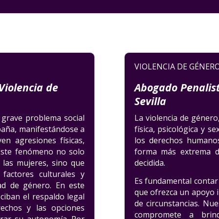
VIOLENCIA DE GÉNERO
Violencia de
Abogado Penalist
Sevilla
 grave problema social
La violencia de géner
paña, manifestándose a
física, psicológica y s
en agresiones físicas,
los derechos humanos.
 Este fenómeno no solo
forma más extrema d
e las mujeres, sino que
decidida.
factores culturales y
Es fundamental contar
ad de género. En este
que ofrezca un apoyo in
eciban el respaldo legal
de circunstancias. Nu
echos y las opciones
compromete a brind